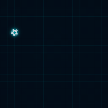
在阵容的捏合与重塑方面做大量的工作。
因此，若论兵强马壮、人员齐备，东部新赛季只有三支
队伍——魔术、骑士和尼克斯最为冒尖。而综合评估经
验、阵容均衡性和天赋等级，尼克斯无疑又是其中最为
出色的……
在这种情况下，如果尼克斯能够经营妥善，那么他们还
会保有两到三年的争冠窗口期，而几乎可以肯定的是，
下赛季，也将是尼克斯冲出东部的最佳时机……
大桥的续约，恰好基于以上背景发生了。
上赛季，大桥场均贡献17.6分3.2篮板3.7助攻0.9次抢
断，三分命中率35.4%，基础数据乍看算不上惊艳。但
大桥有多好用，大概只有亲自执教过他的教练和亲自与
他搭档过的队友才能体会的深刻吧。