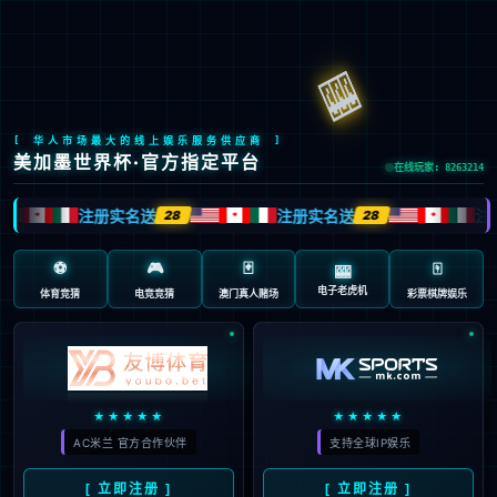
welcome-球速体育
首页
»
nba
»
尼克斯续约大桥底气何在 属于纽约的黄金时代要来了？
nba
尼克斯续约大桥底气何在 属于纽约的黄
金时代要来了？
分享
2025-08-01
260
0